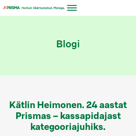
Liigu
sisu
juurde
Blogi
Kätlin Heimonen. 24 aastat
Prismas – kassapidajast
kategooriajuhiks.