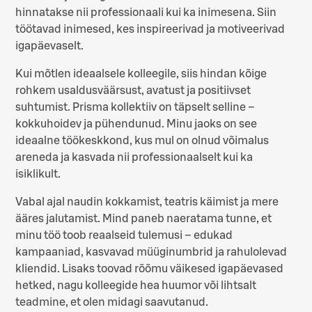
hinnatakse nii professionaali kui ka inimesena. Siin
töötavad inimesed, kes inspireerivad ja motiveerivad
igapäevaselt.
Kui mõtlen ideaalsele kolleegile, siis hindan kõige
rohkem usaldusväärsust, avatust ja positiivset
suhtumist. Prisma kollektiiv on täpselt selline –
kokkuhoidev ja pühendunud. Minu jaoks on see
ideaalne töökeskkond, kus mul on olnud võimalus
areneda ja kasvada nii professionaalselt kui ka
isiklikult.
Vabal ajal naudin kokkamist, teatris käimist ja mere
ääres jalutamist. Mind paneb naeratama tunne, et
minu töö toob reaalseid tulemusi – edukad
kampaaniad, kasvavad müüginumbrid ja rahulolevad
kliendid. Lisaks toovad rõõmu väikesed igapäevased
hetked, nagu kolleegide hea huumor või lihtsalt
teadmine, et olen midagi saavutanud.