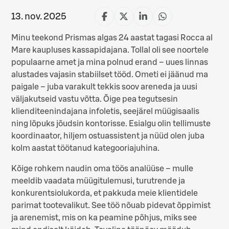
13. nov. 2025
Jaga
Jaga
Jaga
Jaga
Facebookis
X-
LinkedInis
WhatsAppis
Minu teekond Prismas algas 24 aastat tagasi Rocca al
is
(Twitteris)
Mare kaupluses kassapidajana. Tollal oli see noortele
populaarne amet ja mina polnud erand – uues linnas
alustades vajasin stabiilset tööd. Ometi ei jäänud ma
paigale – juba varakult tekkis soov areneda ja uusi
väljakutseid vastu võtta. Õige pea tegutsesin
klienditeenindajana infoletis, seejärel müügisaalis
ning lõpuks jõudsin kontorisse. Esialgu olin tellimuste
koordinaator, hiljem ostuassistent ja nüüd olen juba
kolm aastat töötanud kategooriajuhina.
Kõige rohkem naudin oma töös analüüse – mulle
meeldib vaadata müügitulemusi, turutrende ja
konkurentsiolukorda, et pakkuda meie klientidele
parimat tootevalikut. See töö nõuab pidevat õppimist
ja arenemist, mis on ka peamine põhjus, miks see