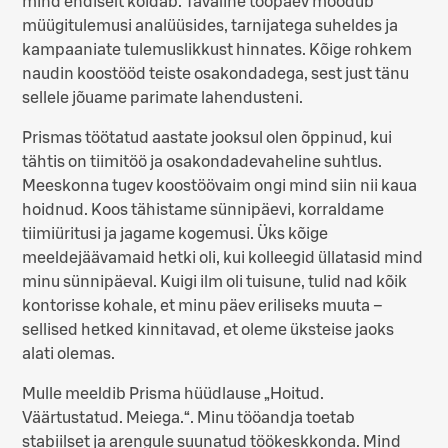
mind endiselt köidab. Tavaline tööpäev möödub
müügitulemusi analüüsides, tarnijatega suheldes ja
kampaaniate tulemuslikkust hinnates. Kõige rohkem
naudin koostööd teiste osakondadega, sest just tänu
sellele jõuame parimate lahendusteni.
Prismas töötatud aastate jooksul olen õppinud, kui
tähtis on tiimitöö ja osakondadevaheline suhtlus.
Meeskonna tugev koostöövaim ongi mind siin nii kaua
hoidnud. Koos tähistame sünnipäevi, korraldame
tiimiüritusi ja jagame kogemusi. Üks kõige
meeldejäävamaid hetki oli, kui kolleegid üllatasid mind
minu sünnipäeval. Kuigi ilm oli tuisune, tulid nad kõik
kontorisse kohale, et minu päev eriliseks muuta –
sellised hetked kinnitavad, et oleme üksteise jaoks
alati olemas.
Mulle meeldib Prisma hüüdlause „Hoitud.
Väärtustatud. Meiega.“. Minu tööandja toetab
stabiilset ja arengule suunatud töökeskkonda. Mind