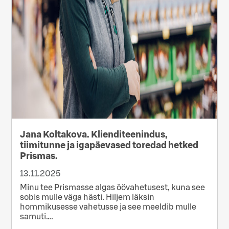
Jana Koltakova. Klienditeenindus,
tiimitunne ja igapäevased toredad hetked
Prismas.
13.11.2025
Minu tee Prismasse algas öövahetusest, kuna see
sobis mulle väga hästi. Hiljem läksin
hommikusesse vahetusse ja see meeldib mulle
samuti….