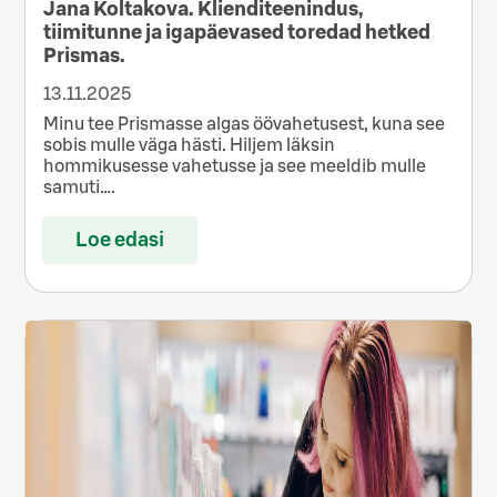
Jana Koltakova. Klienditeenindus,
tiimitunne ja igapäevased toredad hetked
Prismas.
13.11.2025
Minu tee Prismasse algas öövahetusest, kuna see
sobis mulle väga hästi. Hiljem läksin
hommikusesse vahetusse ja see meeldib mulle
samuti….
Loe edasi