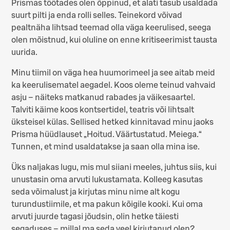
Prismas töötades olen õppinud, et alati tasub usaldada
suurt pilti ja enda rolli selles. Teinekord võivad
pealtnäha lihtsad teemad olla väga keerulised, seega
olen mõistnud, kui oluline on enne kritiseerimist tausta
uurida.
Minu tiimil on väga hea huumorimeel ja see aitab meid
ka keerulisematel aegadel. Koos oleme teinud vahvaid
asju – näiteks matkanud rabades ja väikesaartel.
Talviti käime koos kontsertidel, teatris või lihtsalt
üksteisel külas. Sellised hetked kinnitavad minu jaoks
Prisma hüüdlauset „Hoitud. Väärtustatud. Meiega.“
Tunnen, et mind usaldatakse ja saan olla mina ise.
Üks naljakas lugu, mis mul siiani meeles, juhtus siis, kui
unustasin oma arvuti lukustamata. Kolleeg kasutas
seda võimalust ja kirjutas minu nime alt kogu
turundustiimile, et ma pakun kõigile kooki. Kui oma
arvuti juurde tagasi jõudsin, olin hetke täiesti
segaduses – millal ma seda veel kirjutanud olen?