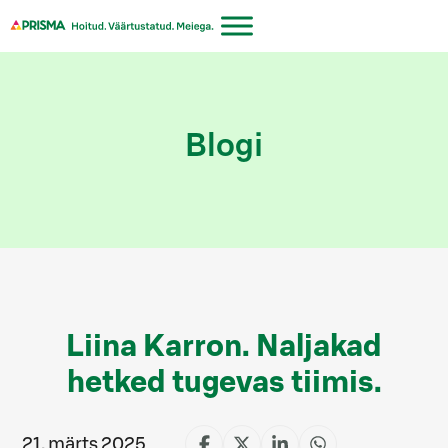
Liigu
sisu
juurde
Blogi
Liina Karron. Naljakad
hetked tugevas tiimis.
21. märts 2025