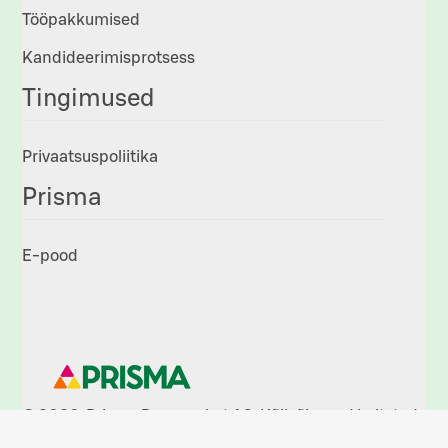
Tööpakkumised
Kandideerimisprotsess
Tingimused
Privaatsuspoliitika
Prisma
E-pood
© 2026, Prisma Peremarket AS. Kõik õigused kaitstud.