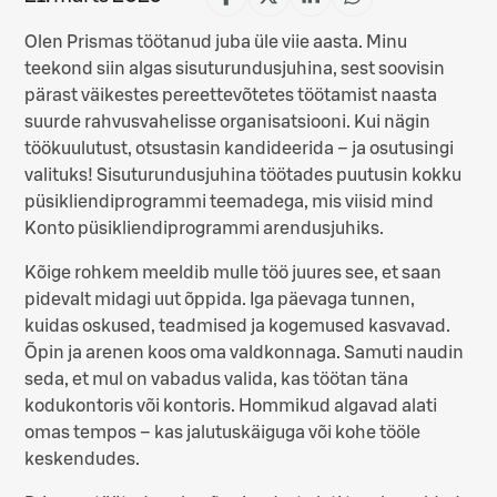
Jaga
Jaga
Jaga
Jaga
Facebookis
X-
LinkedInis
WhatsAppis
Olen Prismas töötanud juba üle viie aasta. Minu
is
(Twitteris)
teekond siin algas sisuturundusjuhina, sest soovisin
pärast väikestes pereettevõtetes töötamist naasta
suurde rahvusvahelisse organisatsiooni. Kui nägin
töökuulutust, otsustasin kandideerida – ja osutusingi
valituks! Sisuturundusjuhina töötades puutusin kokku
püsikliendiprogrammi teemadega, mis viisid mind
Konto püsikliendiprogrammi arendusjuhiks.
Kõige rohkem meeldib mulle töö juures see, et saan
pidevalt midagi uut õppida. Iga päevaga tunnen,
kuidas oskused, teadmised ja kogemused kasvavad.
Õpin ja arenen koos oma valdkonnaga. Samuti naudin
seda, et mul on vabadus valida, kas töötan täna
kodukontoris või kontoris. Hommikud algavad alati
omas tempos – kas jalutuskäiguga või kohe tööle
keskendudes.